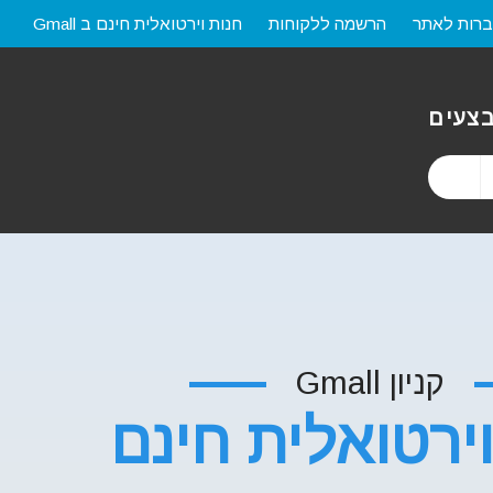
רות לאתר
הרשמה ללקוחות
חנות וירטואלית חינם ב Gmall
צעים
קניון Gmall
ירטואלית חינם