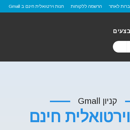
רות לאתר
הרשמה ללקוחות
חנות וירטואלית חינם ב Gmall
צעים
קניון Gmall
ירטואלית חינם